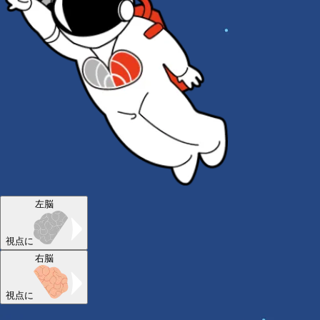
左脳
視点に
右脳
視点に