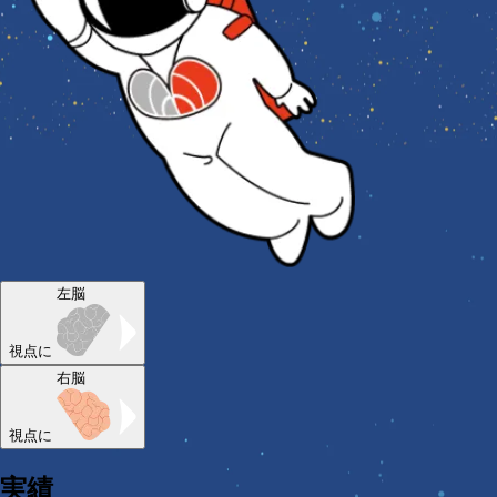
左脳
視点に
右脳
視点に
実績