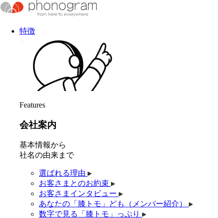
特徴
Features
会社案内
基本情報から
社名の由来まで
選ばれる理由
お客さまとのお約束
お客さまインタビュー
あなたの「膝トモ」ども（メンバー紹介）
数字で見る「膝トモ」っぷり