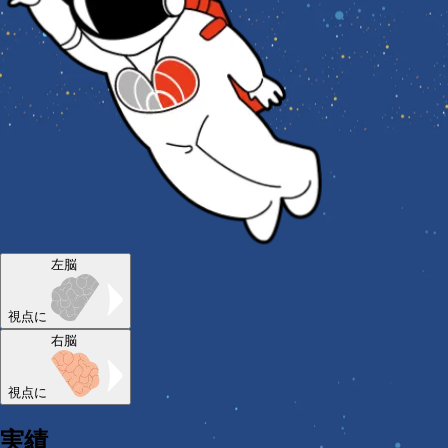
左脳
視点に
右脳
視点に
実績