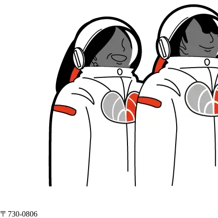
〒730-0806