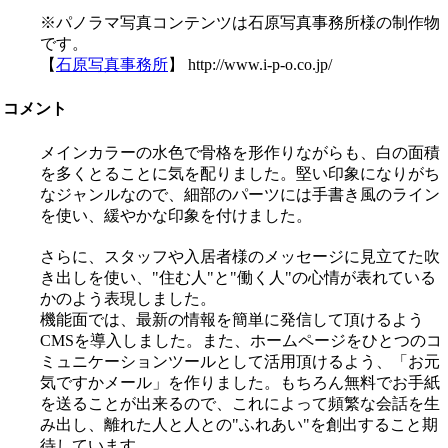
※パノラマ写真コンテンツは石原写真事務所様の制作物
です。
【
石原写真事務所
】 http://www.i-p-o.co.jp/
コメント
メインカラーの水色で骨格を形作りながらも、白の面積
を多くとることに気を配りました。堅い印象になりがち
なジャンルなので、細部のパーツには手書き風のライン
を使い、緩やかな印象を付けました。
さらに、スタッフや入居者様のメッセージに見立てた吹
き出しを使い、"住む人"と"働く人"の心情が表れている
かのよう表現しました。
機能面では、最新の情報を簡単に発信して頂けるよう
CMSを導入しました。また、ホームページをひとつのコ
ミュニケーションツールとして活用頂けるよう、「お元
気ですかメール」を作りました。もちろん無料でお手紙
を送ることが出来るので、これによって頻繁な会話を生
み出し、離れた人と人との"ふれあい"を創出すること期
待しています。