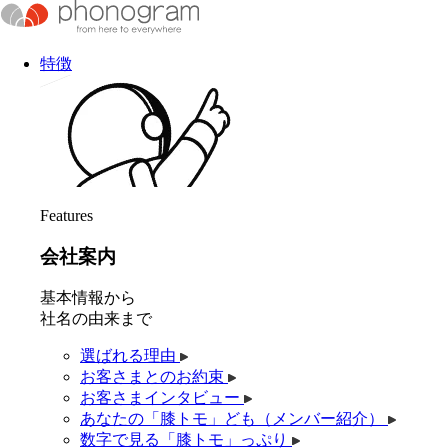
特徴
Features
会社案内
基本情報から
社名の由来まで
選ばれる理由
お客さまとのお約束
お客さまインタビュー
あなたの「膝トモ」ども（メンバー紹介）
数字で見る「膝トモ」っぷり