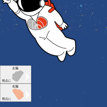
左脳
視点に
右脳
視点に