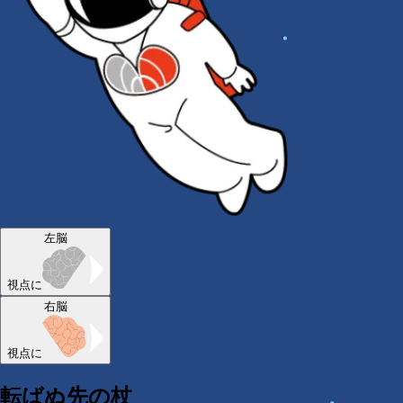
左脳
視点に
右脳
視点に
転ばぬ先の杖