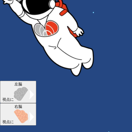
左脳
視点に
右脳
視点に