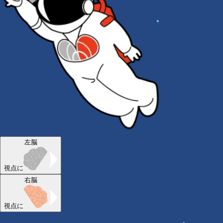
左脳
視点に
右脳
視点に